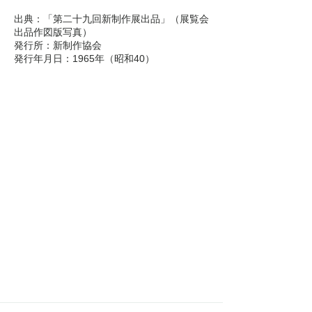
​西山画塾 青甲社時代
出典：「第二十九回新制作展出品」（展覧会
出品作図版写真）

帝展-新文展 官展時代
発行所：新制作協会

​発行年月日：1965年（昭和40）
創造美術 新たなる模索
インドとの出会い 新制作展 新制作協会日本画部時代
創画会 創画展 時代
1984年制作 秋野不矩自選展 出品作：1984, Works exhibited at the Akino Fuku's Self-Selection Exhibition
戦前 軸装 作品
秋野不矩の会
Society for
Akino Fuku's Art