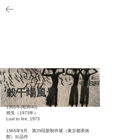
Akino Fuku
/
秋野不矩
1908-2001
秋野不矩の会
Soc
iety
for Akino Fuku's Art
SAFA
WORKS
インドとの出会い 新制作展 新制作協会日本画部時代
穀干場風景
​インドとの出会い
1965年(昭和40)

新制作展 新制作協会日本画部時代
焼失（1973年）

Lost to fire, 1973

1965年9月、第29回新制作展（東京都美術
館）出品作
