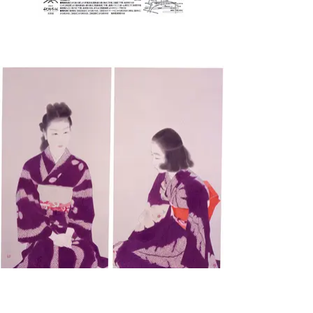
─────────
────────────────────────