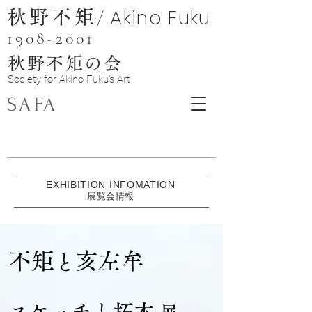
Akino Fuku
/
秋野不矩
1908-2001
秋野不矩の会
Soc
iety
for Akino Fuku's Art
SAFA
EXHIBITION INFOMATION
​展覧会情報
不矩
亥左牟
と