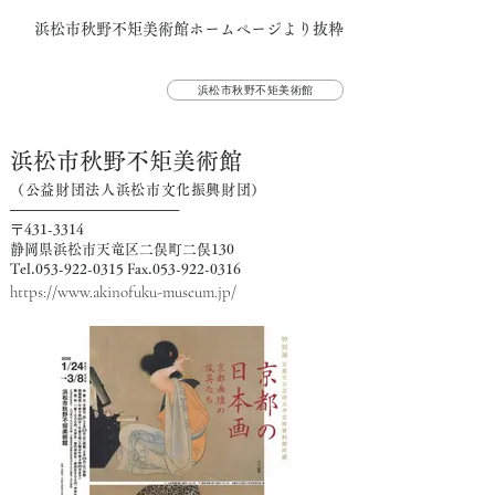
浜松市秋野不矩美術館ホームページより抜粋
浜松市秋野不矩美術館
浜
松市秋野不矩美術館
（公益財団法人浜松市文化振興財団）
─────────────────
〒431-3314
静岡県浜松市天竜区二俣町二俣130
Tel.053-9
22-03
15 F
ax.053-922-0316
https://ww
w.akinofuku-museum.jp/