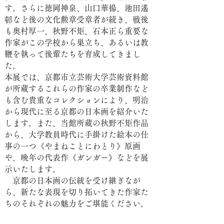
す。さらに徳岡神泉、山口華楊、池田遙
邨など後の文化勲章受章者が続き、戦後
も奥村厚一、秋野不矩、石本正ら重要な
作家がこの学校から巣立ち、あるいは教
鞭を執って後輩たちを育成してきまし
た。
本展では、京都市立芸術大学芸術資料館
が所蔵するこれらの作家の卒業制作など
も含む貴重なコレクションにより、明治
から現代に至る京都の日本画を紹介いた
します。また、当館所蔵の秋野不矩作品
から、大学教員時代に手掛けた絵本の仕
事の一つ《やまねことにわとり》原画
や、晩年の代表作《ガンガー》などを展
示いたします。
京都の日本画の伝統を受け継ぎなが
ら、新たな表現を切り拓いてきた作家た
ちのそれぞれの魅力をご堪能ください。