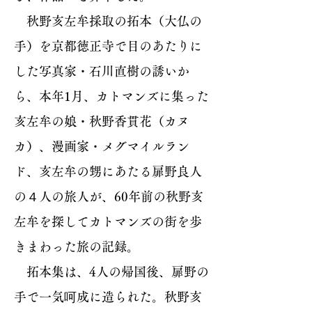
秋野亥左牟採取の拓本（大仏の
手）を京都徳正寺で目のあたりに
した写真家・石川直樹の誘いか
ら、本年1月、カトマンズに集った
亥左牟の娘・秋野香貫花（カヌ
カ）、漫画家・メグマイルラン
ド、亥左牟の甥にあたる扉野良人
の４人の旅人が、60年前の秋野亥
左牟を探してカトマンズの街を歩
きまわった旅の記録。
拓本集は、4人の帰国後、扉野の
手で一気呵成に造られた。秋野亥