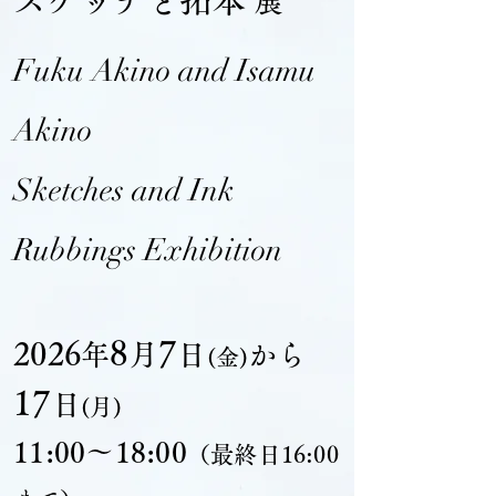
スケッチと拓本
展
Fuku Akino and Isamu
Akino
Sketches and Ink
Rubbings Exhibition
8
7
2026
年
月
日
から
(金)
17
日
(月)
11:00〜18:00
（最終日16:00