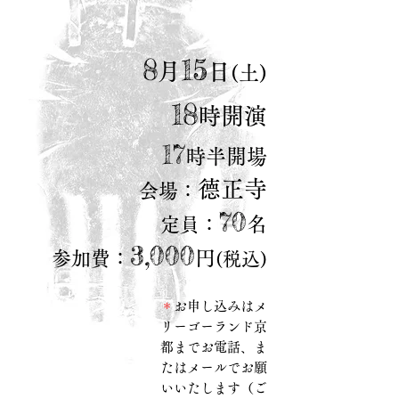
8
15
月
日
(土)
18
時開演
17
時半開場
德正寺
会場：
70
名
定員：
3,000
円
参加費：
(税込)
＊
お申し込みはメ
リーゴーランド京
都までお電話、ま
たはメールでお願
いいたします（ご