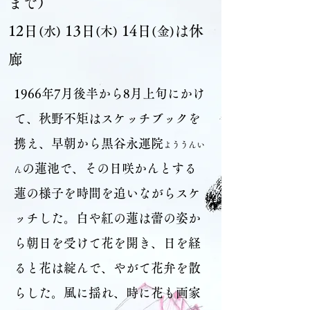
まで）
12日
13日
14日
は休
(水)
(木)
(金)
廊
1966年7月後半から8月上旬にかけ
て、秋野不矩はスケッチブックを
携え、早朝から
黒谷永運院
よううんい
の蓮池で、その日咲かんとする
ん
蓮の様子を時間を追いながらスケ
ッチした。白や紅の蓮は蕾の姿か
ら朝日を受けて花を開き、日を経
ると花は綻んで、やがて花弁を散
らした。風に揺れ、時に花も画家