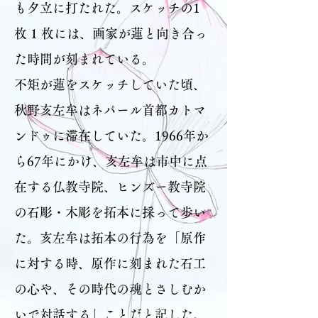
も夕立に打たれた。スケッチの1
枚 1 枚には、画家が蓮と向き合っ
た時間が刻まれている。
不矩が蓮をスケッチしていた頃、
秋野亥左牟はネパール首都カトマ
ンドゥに滞在していた。1966年か
ら67年にかけ、亥左牟は市中に点
在する仏教寺院、ヒンズー教寺院
の石彫・木彫を拓本に採って歩い
た。亥左牟は拓本の行為を「原作
に対する時、原作に刻まれた石工
の心や、その時代の魂とさしむか
いで対話する」ことだと記した。