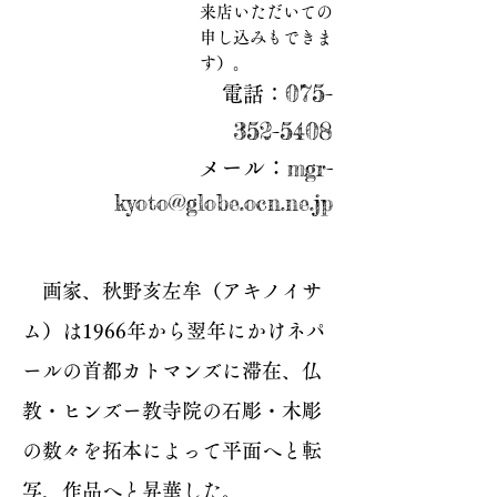
来店いただいての
申し込みもできま
す）。
075-
電話：
352-5408
mgr-
メール：
kyoto@globe.ocn.ne.jp
画家、秋野亥左牟（アキノイサ
ム）は1966年から翌年にかけネパ
ールの首都カトマンズに滞在、仏
教・ヒンズー教寺院の石彫・木彫
の数々を拓本によって平面へと転
写、作品へと昇華した。