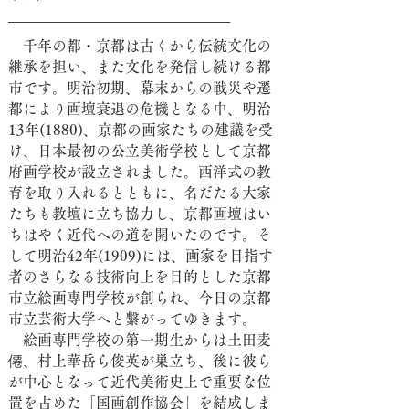
───────────────────────────
千年の都・京都は古くから伝統文化の
継承を担い、また文化を発信し続ける都
市です。明治初期、幕末からの戦災や遷
都により画壇衰退の危機となる中、明治
13年(1880)、京都の画家たちの建議を受
け、日本最初の公立美術学校として京都
府画学校が設立されました。西洋式の教
育を取り入れるとともに、名だたる大家
たちも教壇に立ち協力し、京都画壇はい
ちはやく近代への道を開いたのです。そ
して明治42年(1909)には、画家を目指す
者のさらなる技術向上を目的とした京都
市立絵画専門学校が創られ、今日の京都
市立芸術大学へと繋がってゆきます。
絵画専門学校の第一期生からは土田麦
僊、村上華岳ら俊英が巣立ち、後に彼ら
が中心となって近代美術史上で重要な位
置を占めた「国画創作協会」を結成しま