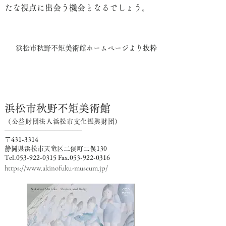
たな視点に出会う機会となるでしょう。
浜松市秋野不矩美術館ホームページより抜粋
浜
松市秋野不矩美術館
（公益財団法人浜松市文化振興財団）
─────────────────
〒431-3314
静岡県浜松市天竜区二俣町二俣130
Tel.053-9
22-03
15 F
ax.053-922-0316
https://ww
w.akinofuku-museum.jp/