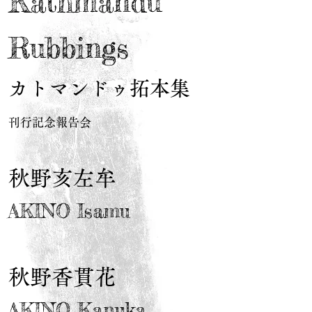
Kathmandu
Rubbings
カトマンドゥ拓本集
刊行記念報告会
秋野亥左牟
AKINO Isamu
秋野香貫花
AKINO Kanuka