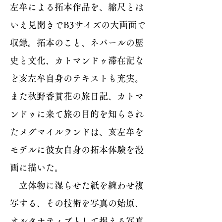
左牟による拓本作品を、縮尺とは
いえ見開きでB3サイズの大画面で
収録。拓本のこと、ネパールの歴
史と文化、カトマンドゥ滞在記な
ど亥左牟自身のテキストも充実。
また秋野香貫花の旅日記、カトマ
ンドゥに来て旅の目的を知らされ
たメグマイルランドは、亥左牟を
モデルに彼女自身の拓本体験を漫
画に描いた。
立体物に湿らせた紙を纏わせ複
写する、その技術を写真の始原、
オルタナティブとして捉える写真