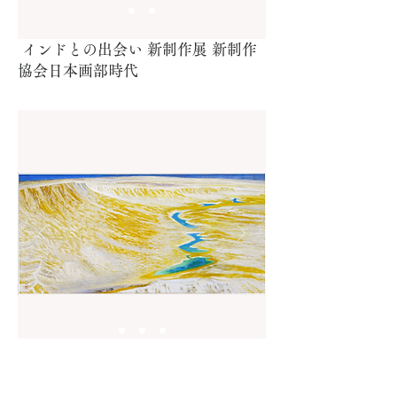
​ インドとの出会い 新制作展 新制作
協会日本画部時代
創画会 創画展 時代