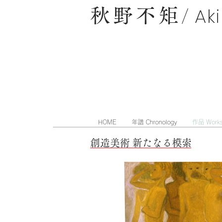
Ak
/
秋野不矩
HOME
年譜 Chronology
作品 Work
創造美術 新たなる模索