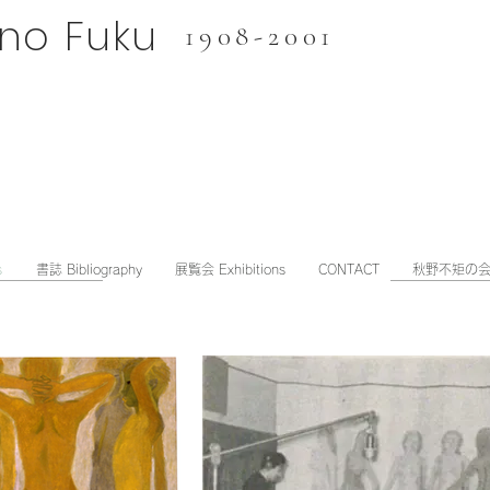
ino Fuku
1908-2001
s
書誌 Bibliography
展覧会 Exhibitions
CONTACT
秋野不矩の会 a