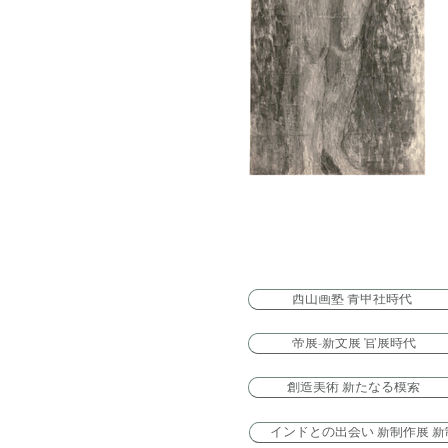
​西山画塾 青甲社時代
帝展-新文展 官展時代
創造美術 新たなる模索
インドとの出会い 新制作展 