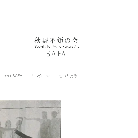
秋野不矩の会
Soc
iety
for Akino Fuku's Art
SAFA
bout SAFA
リンク link
もっと見る