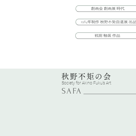
創画会 創画展 時代
1984年制作 秋野不矩自選展 出品作：1984, Wo
戦前 軸装 作品
秋野不矩の会
Society for
Akino Fuku's Art
SAFA