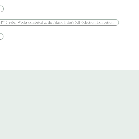
rks exhibited at the Akino Fuku's Self-Selection Exhibition