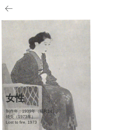
Akino Fuku
/
秋野不矩
1908-2001
秋野不矩の会
Soc
iety
for Akino Fuku's Art
SAFA
WORKS
西山画塾 青甲社時代
西山画塾 青甲社時代
女性
制作年：1939年（昭和14）

澤 宏靱 作品
​参考：
焼失（1973年）

（西山画塾 青
Lost to fire, 1973

甲社時代 ）