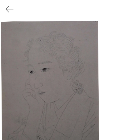
Akino Fuku
/
秋野不矩
1908-2001
秋野不矩の会
Soc
iety
for Akino Fuku's Art
SAFA
WORKS
西山画塾 青甲社時代
西山画塾 青甲社時代
澤 宏靱 作品
​参考：
（西山画塾 青
甲社時代 ）