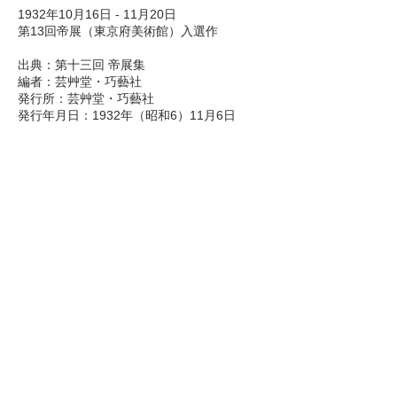
1932年10月16日 - 11月20日

帝展-新文展 官展時代
第13回帝展（東京府美術館）入選作

出典：第十三回 帝展集

創造美術 新たなる模索
編者：芸艸堂・巧藝社

発行所：芸艸堂・巧藝社

​発行年月日：1932年（昭和6）11月6日
インドとの出会い 新制作展 新制作協会日本画部時代
創画会 創画展 時代
1984年制作 秋野不矩自選展 出品作：1984, Works exhibited at the Akino Fuku's Self-Selection Exhibition
戦前 軸装 作品
秋野不矩の会
Society for
Akino Fuku's Art
SAFA