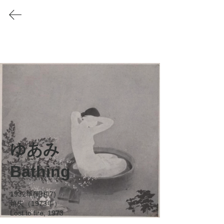
Akino Fuku
/
秋野不矩
1908-2001
秋野不矩の会
Soc
iety
for Akino Fuku's Art
SAFA
WORKS
帝展-新文展 官展時代
ゆあみ

Bathing
帝展-新文展 官展時代
1932年(昭和7)

焼失（1973年）

​西山画塾 青甲社時代
Lost to fire, 1973
